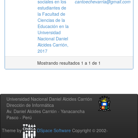
sociales en los
cantoechevarria@gmail.com
estudiantes de
la Facultad de
Ciencias de la
Educación en la
Universidad
Nacional Daniel
Alcides Carrión,
2017
Mostrando resultados 1 a 1 de 1
Universidad Nacional Daniel Alcides Carrión
Dirección de Informática
Av. Daniel Alcides Carrión - Yanacancha
Pasco - Perú
Theme by
DSpace Software
Copyright © 2002-