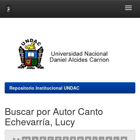
Skip
navigation
Repositorio Institucional UNDAC
Buscar por Autor Canto
Echevarría, Lucy
Ir a:
0-9
A
B
C
D
E
F
G
H
I
J
K
L
M