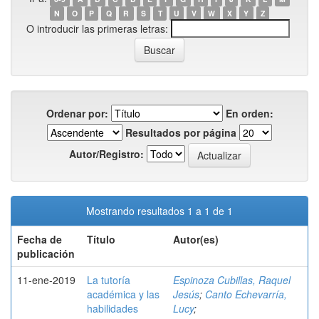
N
O
P
Q
R
S
T
U
V
W
X
Y
Z
O introducir las primeras letras:
Ordenar por:
En orden:
Resultados por página
Autor/Registro:
Mostrando resultados 1 a 1 de 1
Fecha de
Título
Autor(es)
publicación
11-ene-2019
La tutoría
Espinoza Cubillas, Raquel
académica y las
Jesús
;
Canto Echevarría,
habilidades
Lucy
;