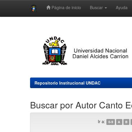
Página de inicio
Buscar
Ayuda
Skip
navigation
Repositorio Institucional UNDAC
Buscar por Autor Canto E
Ir a:
0-9
A
B