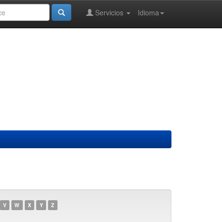
Servicios
Idioma
V
W
X
Y
Z