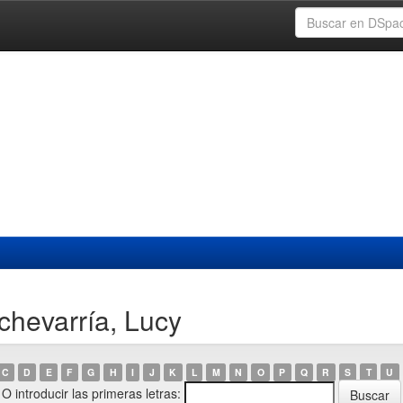
chevarría, Lucy
C
D
E
F
G
H
I
J
K
L
M
N
O
P
Q
R
S
T
U
O introducir las primeras letras: