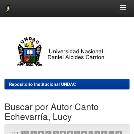
Skip
navigation
Repositorio Institucional UNDAC
Buscar por Autor Canto
Echevarría, Lucy
Ir a:
0-9
A
B
C
D
E
F
G
H
I
J
K
L
M