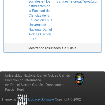
sociales en los
cantoechevarria@gmail.com
estudiantes de
la Facultad de
Ciencias de la
Educación en la
Universidad
Nacional Daniel
Alcides Carrión,
2017
Mostrando resultados 1 a 1 de 1
Universidad Nacional Daniel Alcides Carrión
Dirección de Informática
Av. Daniel Alcides Carrión - Yanacancha
Pasco - Perú
Theme by
DSpace Software
Copyright © 2002-