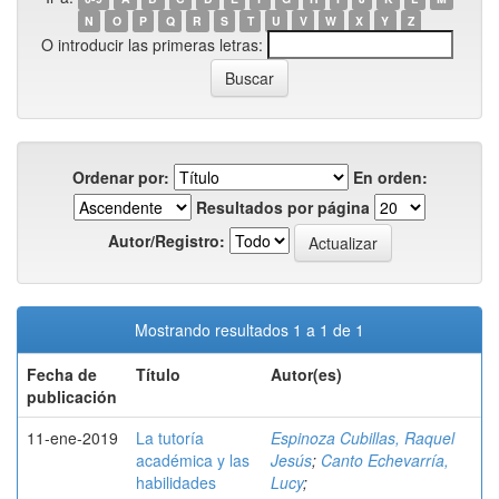
N
O
P
Q
R
S
T
U
V
W
X
Y
Z
O introducir las primeras letras:
Ordenar por:
En orden:
Resultados por página
Autor/Registro:
Mostrando resultados 1 a 1 de 1
Fecha de
Título
Autor(es)
publicación
11-ene-2019
La tutoría
Espinoza Cubillas, Raquel
académica y las
Jesús
;
Canto Echevarría,
habilidades
Lucy
;