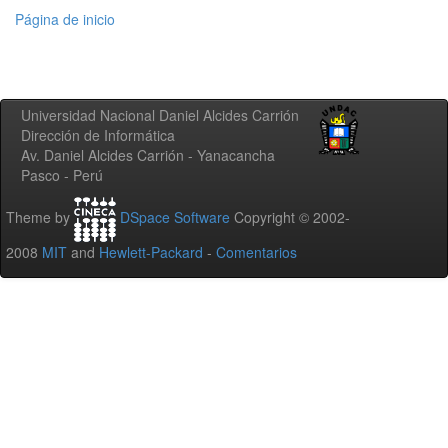
Página de inicio
Universidad Nacional Daniel Alcides Carrión
Dirección de Informática
Av. Daniel Alcides Carrión - Yanacancha
Pasco - Perú
Theme by
DSpace Software
Copyright © 2002-
2008
MIT
and
Hewlett-Packard
-
Comentarios