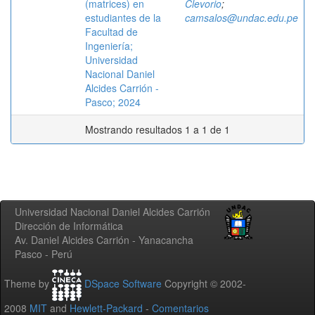
(matrices) en
Clevorio
;
estudiantes de la
camsalos@undac.edu.pe
Facultad de
Ingeniería;
Universidad
Nacional Daniel
Alcides Carrión -
Pasco; 2024
Mostrando resultados 1 a 1 de 1
Universidad Nacional Daniel Alcides Carrión
Dirección de Informática
Av. Daniel Alcides Carrión - Yanacancha
Pasco - Perú
Theme by
DSpace Software
Copyright © 2002-
2008
MIT
and
Hewlett-Packard
-
Comentarios