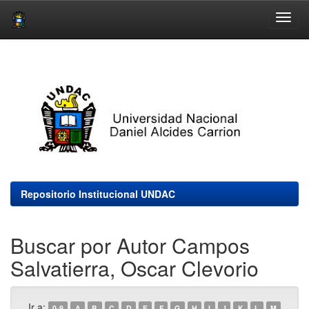
Skip
navigation
Repositorio Institucional UNDAC
Buscar por Autor Campos
Salvatierra, Oscar Clevorio
Ir a:
0-9
A
B
C
D
E
F
G
H
I
J
K
L
M