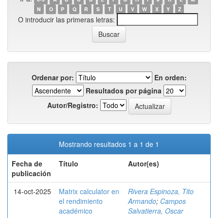
N
O
P
Q
R
S
T
U
V
W
X
Y
Z
O introducir las primeras letras:
Ordenar por:
En orden:
Resultados por página
Autor/Registro:
Mostrando resultados 1 a 1 de 1
Fecha de
Título
Autor(es)
publicación
14-oct-2025
Matrix calculator en
Rivera Espinoza, Tito
el rendimiento
Armando
;
Campos
académico
Salvatierra, Oscar