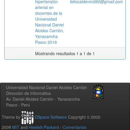
hipertensión
felixcalderon080@gmail.com
arterial en
docentes de la
Universidad
Nacional Daniel
Alcides Carrión,
Yanacancha
Pasco 2019
Mostrando resultados 1 a 1 de 1
Universidad Nacional Daniel Alcides Carrión
Dirección de Informática
Av. Daniel Alcides Carrión - Yanacancha
Pasco - Perú
Theme by
DSpace Software
Copyright © 2002-
2008
MIT
and
Hewlett-Packard
-
Comentarios