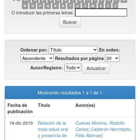
N
O
P
Q
R
S
T
U
V
W
X
Y
Z
O introducir las primeras letras:
Ordenar por:
En orden:
Resultados por página
Autor/Registro:
Mostrando resultados 1 a 1 de 1
Fecha de
Título
Autor(es)
publicación
19-dic-2019
Relación de la
Cuevas Moreno, Rodolfo
mala salud oral
Carlos
;
Calderón Hermitaño,
y presencia de
Félix Abimael
;