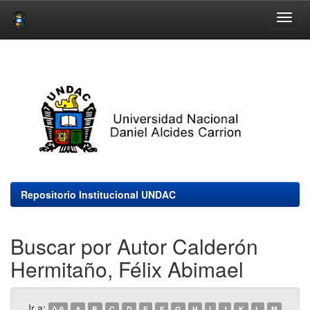
Skip
navigation
Repositorio Institucional UNDAC
Buscar por Autor Calderón
Hermitaño, Félix Abimael
Ir a:
0-9
A
B
C
D
E
F
G
H
I
J
K
L
M