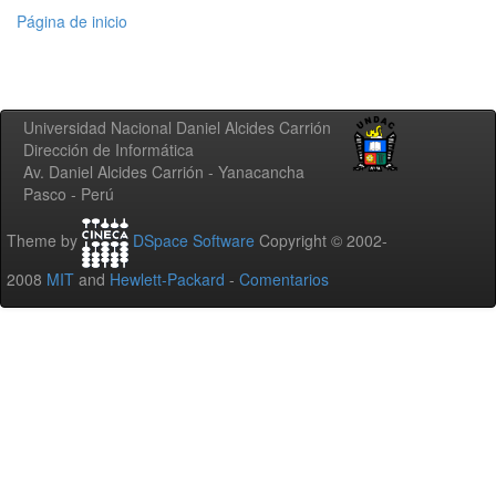
Página de inicio
Universidad Nacional Daniel Alcides Carrión
Dirección de Informática
Av. Daniel Alcides Carrión - Yanacancha
Pasco - Perú
Theme by
DSpace Software
Copyright © 2002-
2008
MIT
and
Hewlett-Packard
-
Comentarios