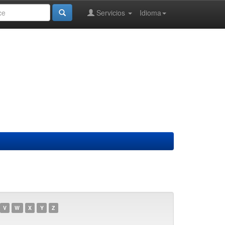
Servicios
Idioma
V
W
X
Y
Z