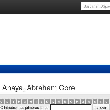
pi Anaya, Abraham Core
C
D
E
F
G
H
I
J
K
L
M
N
O
P
Q
R
S
T
U
O introducir las primeras letras: