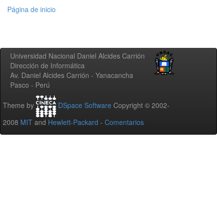
Página de inicio
Universidad Nacional Daniel Alcides Carrión
Dirección de Informática
Av. Daniel Alcides Carrión - Yanacancha
Pasco - Perú
Theme by
DSpace Software
Copyright © 2002-
2008
MIT
and
Hewlett-Packard
-
Comentarios