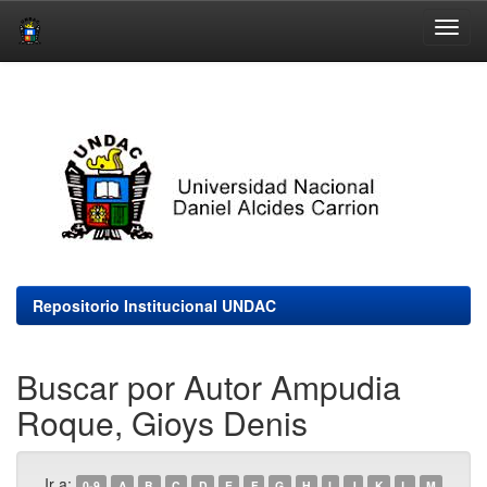
Skip
navigation
Repositorio Institucional UNDAC
Buscar por Autor Ampudia
Roque, Gioys Denis
Ir a:
0-9
A
B
C
D
E
F
G
H
I
J
K
L
M