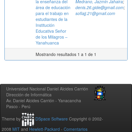
la enseñanza del
Medrano, Jazmin Jahaira
;
área de educación
denis.26.gide@gmail.com
;
para el trabajo en
sofiajj.21@gmail.com
estudiantes de la
Institución
Educativa Señor
de los Milagros –
Yanahuanca
Mostrando resultados 1 a 1 de 1
Universidad Nacional Daniel Alcides Carrión
Dirección de Informática
Av. Daniel Alcides Carrión - Yanacancha
Pasco - Perú
Theme by
DSpace Software
Copyright © 2002-
2008
MIT
and
Hewlett-Packard
-
Comentarios