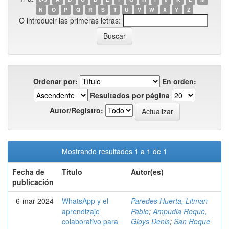
N
O
P
Q
R
S
T
U
V
W
X
Y
Z
O introducir las primeras letras:
Ordenar por:
En orden:
Resultados por página
Autor/Registro:
Mostrando resultados 1 a 1 de 1
Fecha de
Título
Autor(es)
publicación
6-mar-2024
WhatsApp y el
Paredes Huerta, Litman
aprendizaje
Pablo
;
Ampudia Roque,
colaborativo para
Gioys Denis
;
San Roque