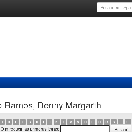
do Ramos, Denny Margarth
C
D
E
F
G
H
I
J
K
L
M
N
O
P
Q
R
S
T
U
O introducir las primeras letras: