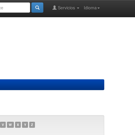
Servicios
Idioma
V
W
X
Y
Z