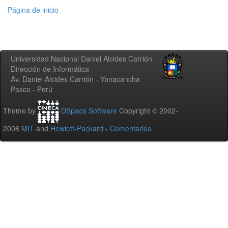
Página de inicio
Universidad Nacional Daniel Alcides Carrión
Dirección de Informática
Av. Daniel Alcides Carrión - Yanacancha
Pasco - Perú
Theme by
DSpace Software
Copyright © 2002-
2008
MIT
and
Hewlett-Packard
-
Comentarios