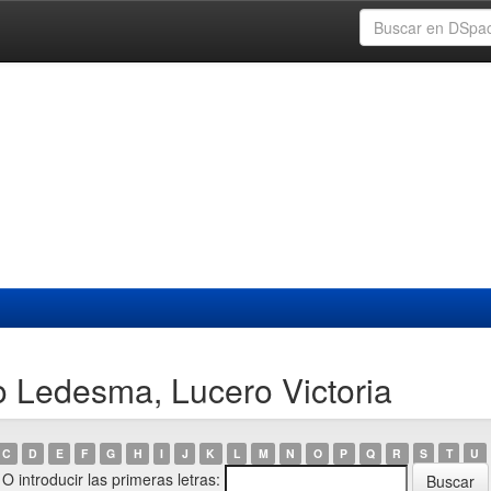
o Ledesma, Lucero Victoria
C
D
E
F
G
H
I
J
K
L
M
N
O
P
Q
R
S
T
U
O introducir las primeras letras: