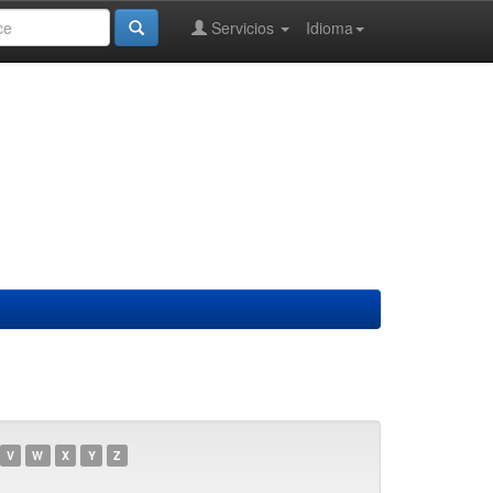
Servicios
Idioma
V
W
X
Y
Z