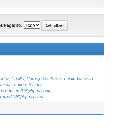
r/Registro:
añez, Cecilia
;
Cornejo Contreras, Leslie Vanessa
;
desma, Lucero Victoria
;
radoledesma078@gmail.com
;
treras1225@gmail.com