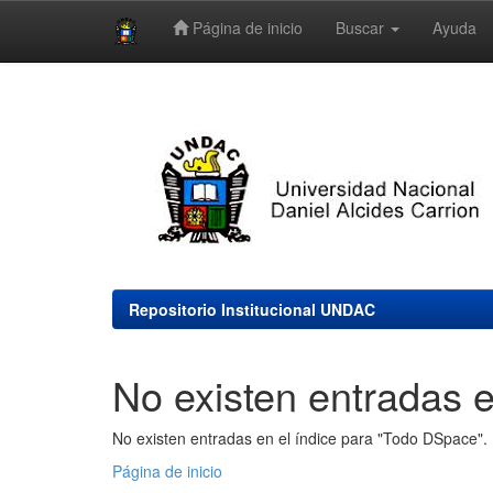
Página de inicio
Buscar
Ayuda
Skip
navigation
Repositorio Institucional UNDAC
No existen entradas e
No existen entradas en el índice para "Todo DSpace".
Página de inicio