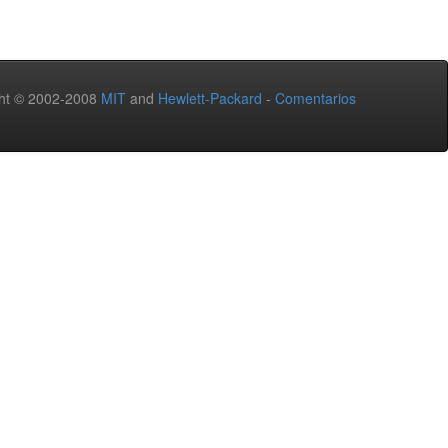
ht © 2002-2008
MIT
and
Hewlett-Packard
-
Comentarios