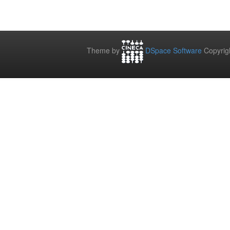
Theme by
DSpace Software
Copyrig