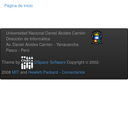
Página de inicio
Universidad Nacional Daniel Alcides Carrión
Dirección de Informática
Av. Daniel Alcides Carrión - Yanacancha
Pasco - Perú
Theme by
DSpace Software
Copyright © 2002-
2008
MIT
and
Hewlett-Packard
-
Comentarios