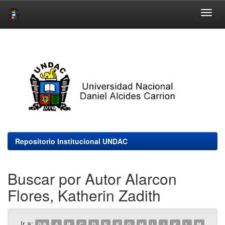
Skip
navigation
Repositorio Institucional UNDAC
Buscar por Autor Alarcon
Flores, Katherin Zadith
Ir a:
0-9
A
B
C
D
E
F
G
H
I
J
K
L
M