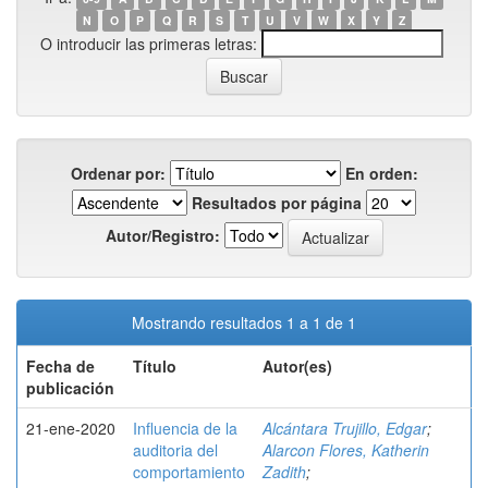
N
O
P
Q
R
S
T
U
V
W
X
Y
Z
O introducir las primeras letras:
Ordenar por:
En orden:
Resultados por página
Autor/Registro:
Mostrando resultados 1 a 1 de 1
Fecha de
Título
Autor(es)
publicación
21-ene-2020
Influencia de la
Alcántara Trujillo, Edgar
;
auditoria del
Alarcon Flores, Katherin
comportamiento
Zadith
;