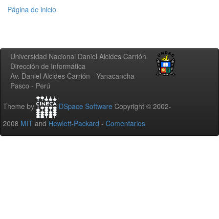
Página de inicio
Universidad Nacional Daniel Alcides Carrión
Dirección de Informática
Av. Daniel Alcides Carrión - Yanacancha
Pasco - Perú
Theme by
DSpace Software
Copyright © 2002-
2008
MIT
and
Hewlett-Packard
-
Comentarios