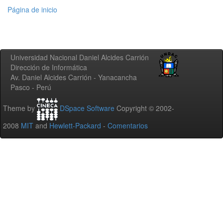
Página de inicio
Universidad Nacional Daniel Alcides Carrión
Dirección de Informática
Av. Daniel Alcides Carrión - Yanacancha
Pasco - Perú
Theme by
DSpace Software
Copyright © 2002-
2008
MIT
and
Hewlett-Packard
-
Comentarios