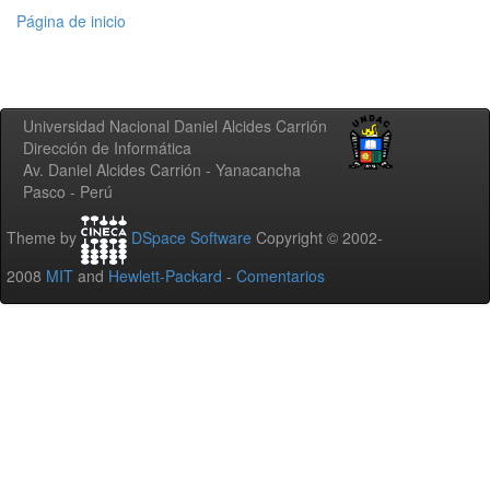
Página de inicio
Universidad Nacional Daniel Alcides Carrión
Dirección de Informática
Av. Daniel Alcides Carrión - Yanacancha
Pasco - Perú
Theme by
DSpace Software
Copyright © 2002-
2008
MIT
and
Hewlett-Packard
-
Comentarios