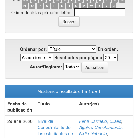
N
O
P
Q
R
S
T
U
V
W
X
Y
Z
O introducir las primeras letras:
Ordenar por:
En orden:
Resultados por página
Autor/Registro:
Mostrando resultados 1 a 1 de 1
Fecha de
Título
Autor(es)
publicación
29-ene-2020
Nivel de
Peña Carmelo, Ulises
;
Conocimiento de
Aguirre Canchumonia,
los estudiantes de
Nidia Gabriela
;