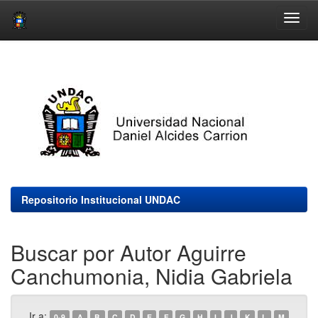
Skip
navigation
Repositorio Institucional UNDAC
Buscar por Autor Aguirre
Canchumonia, Nidia Gabriela
Ir a:
0-9
A
B
C
D
E
F
G
H
I
J
K
L
M